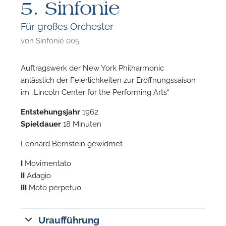
5. Sinfonie
Für großes Orchester
von
Sinfonie 005
Auftragswerk der New York Philharmonic
anlässlich der Feierlichkeiten zur Eröffnungssaison
im „Lincoln Center for the Performing Arts“
Entstehungsjahr
1962
Spieldauer
18 Minuten
Leonard Bernstein gewidmet
I
Movimentato
II
Adagio
III
Moto perpetuo
F
Uraufführung