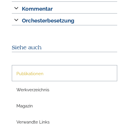
n
Kommentar
Orchesterbesetzung
Siehe auch
N
Publikationen
U
Werkverzeichnis
u
H
Magazin
Verwandte Links