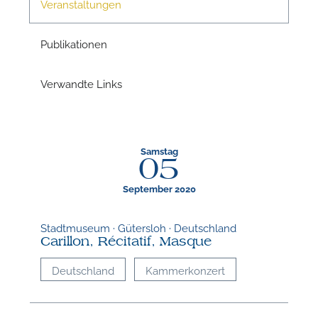
Veranstaltungen
n
Publikationen
Verwandte Links
Samstag
05
N
September 2020
U
Stadtmuseum · Gütersloh · Deutschland
u
Carillon, Récitatif, Masque
H
Deutschland
Kammerkonzert