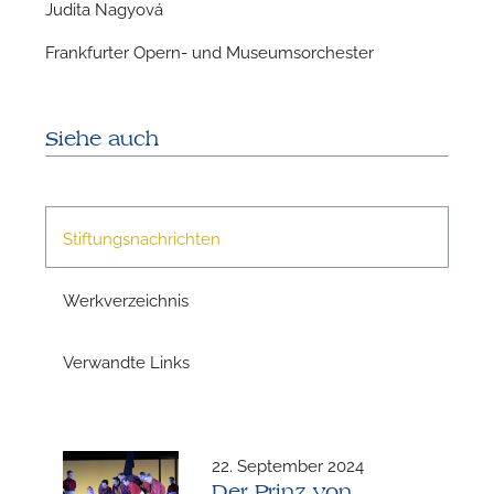
Judita Nagyová
Frankfurter Opern- und Museumsorchester
W
Siehe auch
Stiftungsnachrichten
Werkverzeichnis
Verwandte Links
22. September 2024
Der Prinz von