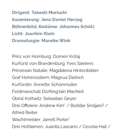
n
Dirigent: Takeshi Moriuchi
Inszenierung: Jens-Daniel Herzog
Bühnenbild, Kostüme: Johannes Schütz
Licht: Joachim Klein
Dramaturgie: Mareike Wink
Prinz von Homburg: Domen Križaj
Kurfürst von Brandenburg: Yves Saelens
Prinzessin Natalie: Magdalena Hinterdobler
N
Graf Hohenzollern: Magnus Dietrich
Kurfürstin: Annette Schönmüller
U
Feldmarschall Dörfling:Iain MacNeil
u
Obrist Kottwitz: Sebastian Geyer
H
Drei Offiziere: Andrew Kim° / Božidar Smiljani? /
Alfred Reiter
Wachtmeister: Jarrett Porter°
Drei Hofdamen: Juanita Lascarro / Cecelia Hall /