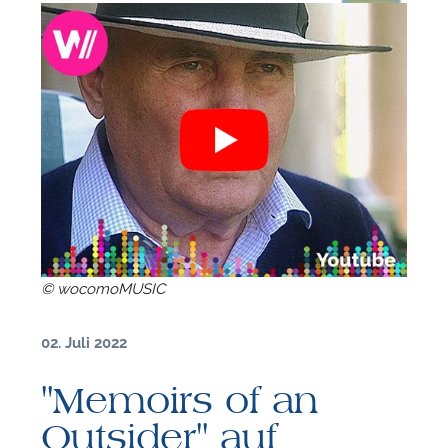
© wocomoMUSIC
02. Juli 2022
"Memoirs of an
F
Outsider" auf