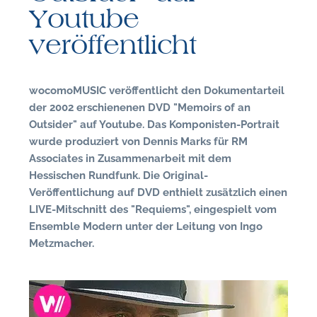
n
Youtube
veröffentlicht
wocomoMUSIC veröffentlicht den Dokumentarteil
der 2002 erschienenen DVD "Memoirs of an
Outsider" auf Youtube. Das Komponisten-Portrait
wurde produziert von Dennis Marks für RM
Associates in Zusammenarbeit mit dem
Hessischen Rundfunk. Die Original-
N
Veröffentlichung auf DVD enthielt zusätzlich einen
LIVE-Mitschnitt des "Requiems", eingespielt vom
U
Ensemble Modern unter der Leitung von Ingo
u
Metzmacher.
H