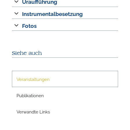
Uraufführung
n
Instrumentalbesetzung
Fotos
Siehe auch
N
Veranstaltungen
U
u
Publikationen
H
Verwandte Links