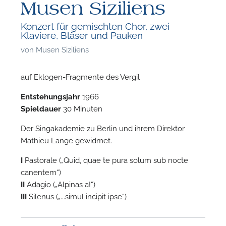
Musen Siziliens
Konzert für gemischten Chor, zwei
Klaviere, Bläser und Pauken
von
Musen Siziliens
auf Eklogen-Fragmente des Vergil
Entstehungsjahr
1966
Spieldauer
30 Minuten
Der Singakademie zu Berlin und ihrem Direktor
Mathieu Lange gewidmet.
I
Pastorale („Quid, quae te pura solum sub nocte
canentem“)
II
Adagio („Alpinas a!“)
III
Silenus („...simul incipit ipse“)
F