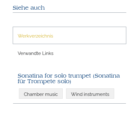
n
Siehe auch
Werkverzeichnis
Verwandte Links
Sonatina for solo trumpet (Sonatina
N
für Trompete solo)
Chamber music
Wind instruments
U
u
H