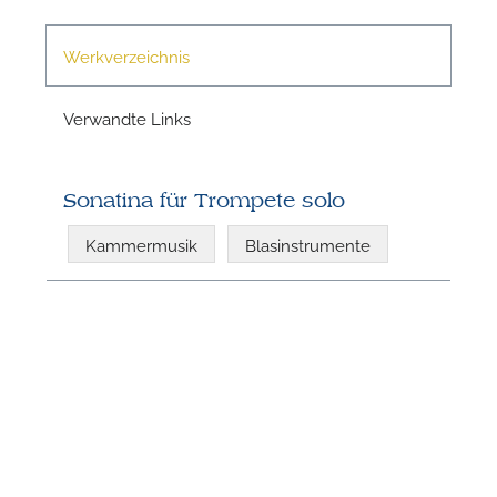
n
Werkverzeichnis
Verwandte Links
Sonatina für Trompete solo
Kammermusik
Blasinstrumente
N
U
u
H