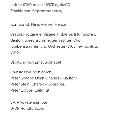
n
Label: SWR music (SWR19082CD)
Erschienen: September 2019
Komponist: Hans Werner Henze
Oratorio volgare e militare in due parti für Sopran,
Bariton, Sprechstimme, gemischten Chor,
Knabenstimmen und Orchester (1968, rev. Schluss
1990)
Dichtung von Ernst Schnabel
N
Camilla Nylund (Sopran)
U
Peter Schöne (Jean-Charles – Bariton)
u
Peter Stein (Charon – Sprecher)
H
Peter Eötvös (Leitung)
SWR Vokalensemble
WDR Rundfunkchor