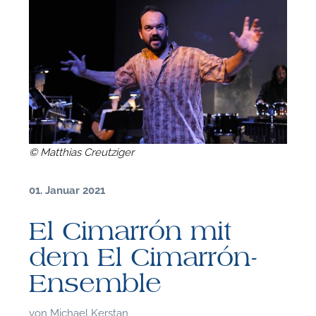
© Matthias Creutziger
01. Januar 2021
El Cimarrón mit
dem El Cimarrón-
Ensemble
F
von
Michael Kerstan