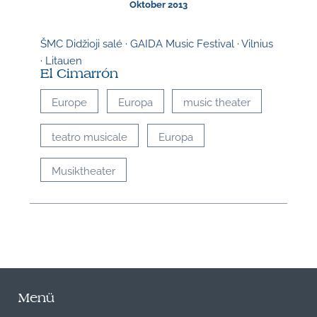
Oktober 2013
ŠMC Didžioji salé · GAIDA Music Festival · Vilnius
· Litauen
El Cimarrón
Europe
Europa
music theater
teatro musicale
Europa
Musiktheater
Menü