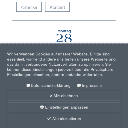
Amerika
Konzert
Montag
28
Oktober 2019
Wir verwenden Cookies auf unserer Website. Einige sind
essentiell, während andere uns helfen unsere Webseite und
Carl-Orff-Institut · Salzburg · Österreich
das damit verbundene Nutzerverhalten zu optimieren. Sie
El Cimarrón
können diese Einstellungen jederzeit über die Privatsphäre-
Einstellungen einsehen, ändern und/oder widerrufen.
Europa
Musiktheater
Datenschutzerklärung
Impressum
Alle ablehnen
Freitag
11
Einstellungen anpassen
Oktober 2019
Alle akzeptieren