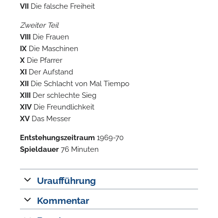
n
VII
Die falsche Freiheit
Zweiter Teil
VIII
Die Frauen
IX
Die Maschinen
X
Die Pfarrer
XI
Der Aufstand
XII
Die Schlacht von Mal Tiempo
XIII
Der schlechte Sieg
XIV
Die Freundlichkeit
XV
Das Messer
N
Entstehungszeitraum
1969-70
U
Spieldauer
76 Minuten
u
H
Uraufführung
Kommentar