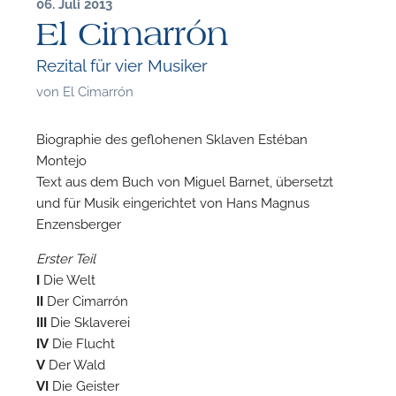
06. Juli 2013
El Cimarrón
Rezital für vier Musiker
von
El Cimarrón
Biographie des geflohenen Sklaven Estéban
Montejo
Text aus dem Buch von Miguel Barnet, übersetzt
und für Musik eingerichtet von Hans Magnus
Enzensberger
Erster Teil
I
Die Welt
II
Der Cimarrón
III
Die Sklaverei
IV
Die Flucht
F
V
Der Wald
VI
Die Geister