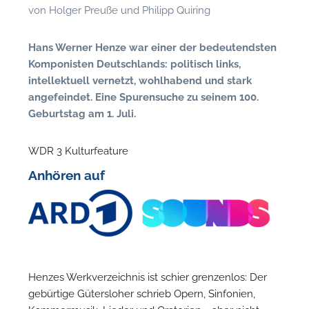
n
von
Holger Preuße und Philipp Quiring
Hans Werner Henze war einer der bedeutendsten
Komponisten Deutschlands: politisch links,
intellektuell vernetzt, wohlhabend und stark
angefeindet. Eine Spurensuche zu seinem 100.
Geburtstag am 1. Juli.
WDR 3 Kulturfeature
Anhören auf
N
U
u
H
Henzes Werkverzeichnis ist schier grenzenlos: Der
gebürtige Gütersloher schrieb Opern, Sinfonien,
Kammermusik, Lieder und Oratorien … aber nicht