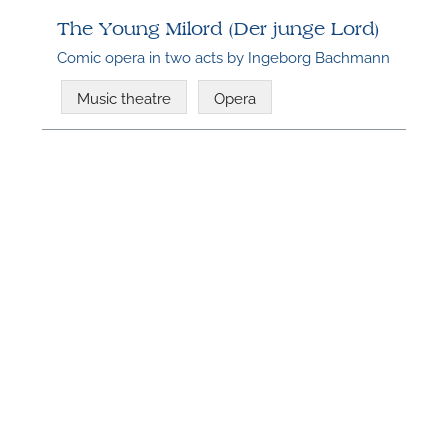
n
The Young Milord (Der junge Lord)
Comic opera in two acts by Ingeborg Bachmann
Music theatre
Opera
N
U
u
H