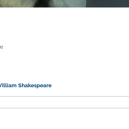
re
 William Shakespeare