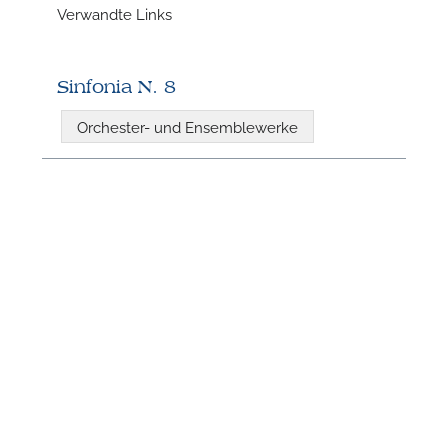
n
Verwandte Links
Sinfonia N. 8
Orchester- und Ensemblewerke
N
U
u
H