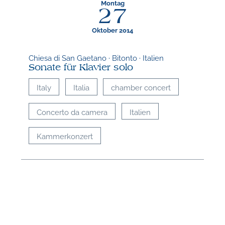
n
Montag
27
Oktober 2014
Chiesa di San Gaetano · Bitonto · Italien
Sonate für Klavier solo
Italy
Italia
chamber concert
Concerto da camera
Italien
N
Kammerkonzert
U
u
H