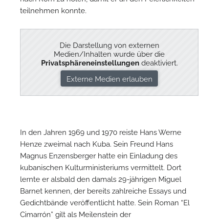
teilnehmen konnte.
W
Die Darstellung von externen
Medien/Inhalten wurde über die
Privatsphäreneinstellungen
deaktiviert.
Externe Medien erlauben
In den Jahren 1969 und 1970 reiste Hans Werne
Henze zweimal nach Kuba. Sein Freund Hans
Magnus Enzensberger hatte ein Einladung des
kubanischen Kulturministeriums vermittelt. Dort
lernte er alsbald den damals 29-jährigen Miguel
Barnet kennen, der bereits zahlreiche Essays und
Gedichtbände veröffentlicht hatte. Sein Roman “El
Cimarrón” gilt als Meilenstein der