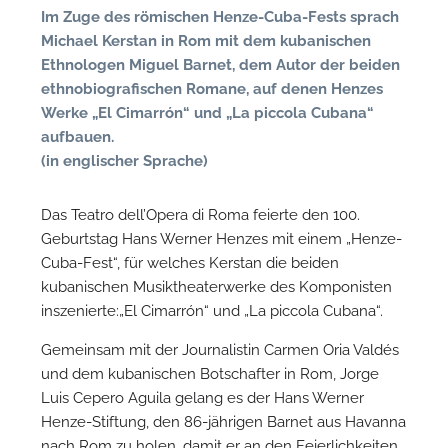
n
Im Zuge des römischen Henze-Cuba-Fests sprach
Michael Kerstan in Rom mit dem kubanischen
Ethnologen Miguel Barnet, dem Autor der beiden
ethnobiografischen Romane, auf denen Henzes
Werke „El Cimarrón“ und „La piccola Cubana“
aufbauen.
(in englischer Sprache)
Das Teatro dell’Opera di Roma feierte den 100.
Geburtstag Hans Werner Henzes mit einem „Henze-
N
Cuba-Fest“, für welches Kerstan die beiden
kubanischen Musiktheaterwerke des Komponisten
U
inszenierte:„El Cimarrón“ und „La piccola Cubana“.
u
Gemeinsam mit der Journalistin Carmen Oria Valdés
H
und dem kubanischen Botschafter in Rom, Jorge
Luis Cepero Aguila gelang es der Hans Werner
Henze-Stiftung, den 86-jährigen Barnet aus Havanna
nach Rom zu holen, damit er an den Feierlichkeiten