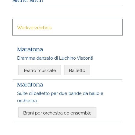
Siehe auch
n
Werkverzeichnis
Maratona
Dramma danzato di Luchino Visconti
Teatro musicale
Balletto
N
Maratona
U
Suite di balletto per due bande da ballo e
u
orchestra
H
Brani per orchestra ed ensemble