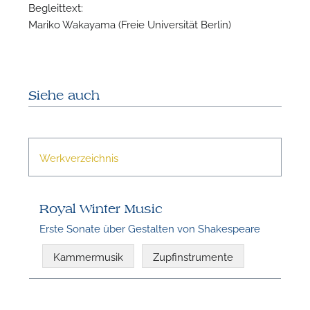
n
Begleittext:
Mariko Wakayama (Freie Universität Berlin)
Siehe auch
Werkverzeichnis
N
Royal Winter Music
U
u
Erste Sonate über Gestalten von Shakespeare
H
Kammermusik
Zupfinstrumente