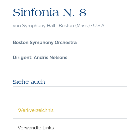
Sinfonia N. 8
von
Symphony Hall · Boston (Mass.) · U.S.A.
Boston Symphony Orchestra
Dirigent: Andris Nelsons
Siehe auch
Werkverzeichnis
F
Verwandte Links