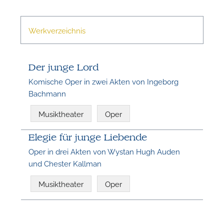
n
Werkverzeichnis
Der junge Lord
Komische Oper in zwei Akten von Ingeborg
Bachmann
Musiktheater
Oper
N
Elegie für junge Liebende
Oper in drei Akten von Wystan Hugh Auden
U
und Chester Kallman
u
H
Musiktheater
Oper