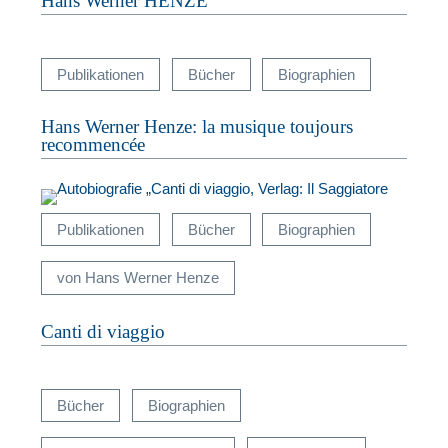
Hans Werner HENZE
Publikationen
Bücher
Biographien
Hans Werner Henze: la musique toujours
recommencée
N
Publikationen
Bücher
Biographien
U
von Hans Werner Henze
u
W
Canti di viaggio
Bücher
Biographien